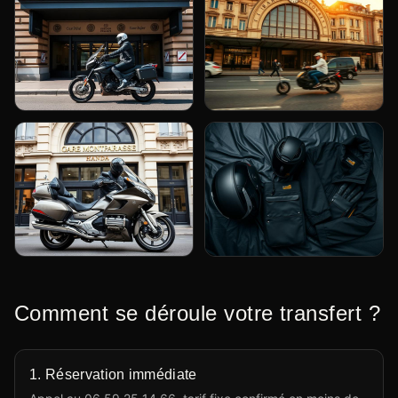
Taxi moto Gare du Nord —
Moto taxi vers Gare de Lyon —
correspondance Eurostar, Thalys
départs TGV Sud-Est et liaisons
et grandes lignes
internationales
Honda Goldwing à
Équipement passager fourni pour
Montparnasse — accès rapide
vos transferts moto taxi inter-
aux TGV Bretagne et Sud-Ouest
gares à Paris
Comment se déroule votre transfert ?
1. Réservation immédiate