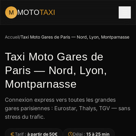
MOTO
TAXI
M
Accueil
/
Taxi Moto Gares de Paris — Nord, Lyon, Montparnasse
Taxi Moto Gares de
Paris — Nord, Lyon,
Montparnasse
Connexion express vers toutes les grandes
gares parisiennes : Eurostar, Thalys, TGV — sans
stress du trafic.
Tarif
:
à partir de 50€
Délai
:
15 à 25 min