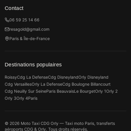
Contact
06 59 25 14 66
resagold@gmail.com
Paris & Île-de-France
Destinations populaires
Roissy
Cdg La Defense
Cdg Disneyland
Orly Disneyland
Cdg Versailles
Orly La Defense
Cdg Boulogne Billancourt
Cdg Neuilly Sur Seine
Paris Beauvais
Le Bourget
Orly 1
Orly 2
Orly 3
Orly 4
Paris
©
2026
Moto Taxi CDG Orly — Taxi moto Paris, transferts
aéroports CDG & Orly. Tous droits réservés.