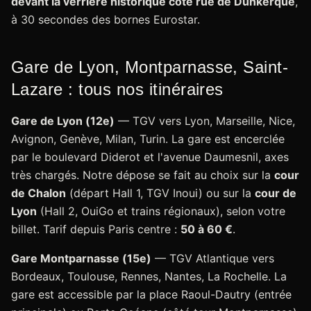
devant la verrière historique côté rue de Dunkerque
,
à 30 secondes des bornes Eurostar.
Gare de Lyon, Montparnasse, Saint-
Lazare : tous nos itinéraires
Gare de Lyon (12e)
— TGV vers Lyon, Marseille, Nice,
Avignon, Genève, Milan, Turin. La gare est encerclée
par le boulevard Diderot et l'avenue Daumesnil, axes
très chargés. Notre dépose se fait au choix sur la
cour
de Chalon
(départ Hall 1, TGV Inoui) ou sur la
cour de
Lyon
(Hall 2, OuiGo et trains régionaux), selon votre
billet. Tarif depuis Paris centre :
50 à 60 €
.
Gare Montparnasse (15e)
— TGV Atlantique vers
Bordeaux, Toulouse, Rennes, Nantes, La Rochelle. La
gare est accessible par la place Raoul-Dautry (entrée